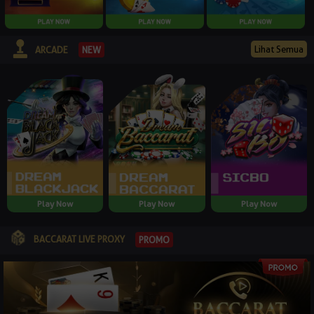
Lihat Semua
NEW
ARCADE
Play Now
Play Now
Play Now
BACCARAT LIVE PROXY
PROMO