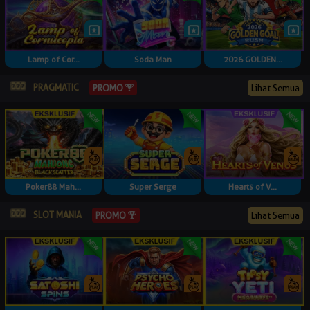
Lamp of Cor...
Soda Man
2026 GOLDEN...
PRAGMATIC
Lihat Semua
PROMO
Poker88 Mah...
Super Serge
Hearts of V...
SLOT MANIA
Lihat Semua
PROMO