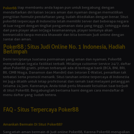
siap membantu anda kapan pun untuk bergabung dengan
Poker88
mendaftarkan diri kalian secara aman dan nyaman dengan memastikan
pengisian formulir pendaftaran yang sudah disediakan dengan benar. Situs
poker88 terpercaya di Indonesia telah memiliki server dari beberapa negara
di luar negeri dengan tingkat pengamanan data yang tinggi, sehingga data
dari para player akan terjaga keamanannya, player tentunya akan
bertransaksi tanpa merasa khawatir dan bisa bermain judi online dengan
santai dan aman.
Poker88 : Situs Judi Online No. 1 Indonesia, Hadiah
Berlimpah
Demi terciptanya suasana permainan yang aman dan nyaman, Poker88
menyediakan segala fasilitas terbaik. Misalnya customer service 24/7, daftar
akun Poker88 gratis, pilihan terbanyak ada di berbagai bank (BCA, BNI, BRI,
BII, CIMB Niaga, Danamon dan Mandiri) dan setoran E-Wallet, penarikan tak
terbatas serta promosi menarik. Situs taruhan online terpercaya di Indonesia
ini juga dilatih untuk tetap profesional dan ramah saat melayani pelanggan
selama 24 jam. Karenanya, Anda tidak perlu khawatir kesulitan saat berjudi
di situs Poker88. Bergabunglah bersama kami dengan cara mendaftar di
menu daftar yang sudah tertera.
FAQ - Situs Terpercaya Poker88
Amankah Bermain Di Situs Poker88?
Sangatlah aman bermain di judi online Poker88, Karena Poker88 merupakan