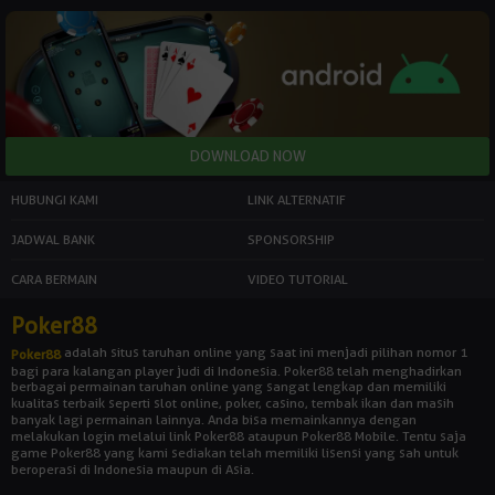
HUBUNGI KAMI
LINK ALTERNATIF
JADWAL BANK
SPONSORSHIP
CARA BERMAIN
VIDEO TUTORIAL
Poker88
adalah situs taruhan online yang saat ini menjadi pilihan nomor 1
Poker88
bagi para kalangan player judi di Indonesia. Poker88 telah menghadirkan
berbagai permainan taruhan online yang sangat lengkap dan memiliki
kualitas terbaik seperti slot online, poker, casino, tembak ikan dan masih
banyak lagi permainan lainnya. Anda bisa memainkannya dengan
melakukan login melalui link Poker88 ataupun Poker88 Mobile. Tentu saja
game Poker88 yang kami sediakan telah memiliki lisensi yang sah untuk
beroperasi di Indonesia maupun di Asia.