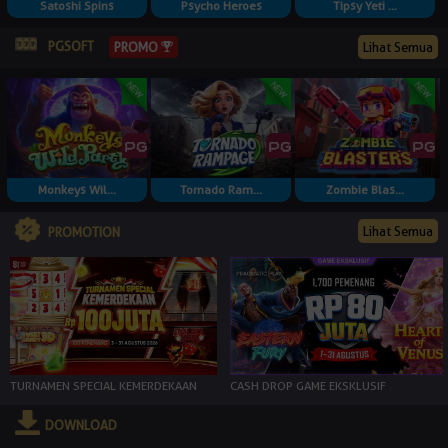
Satoshi Spins
Psycho Heroes
Tipsy Yeti ...
PGSOFT
Lihat Semua
PROMO
Monkeys Wil...
Tornado Ram...
Zombie Blas...
Lihat Semua
PROMOTION
TURNAMEN SPECIAL KEMERDEKAAN
CASH DROP GAME EKSKLUSIF
DOWNLOAD