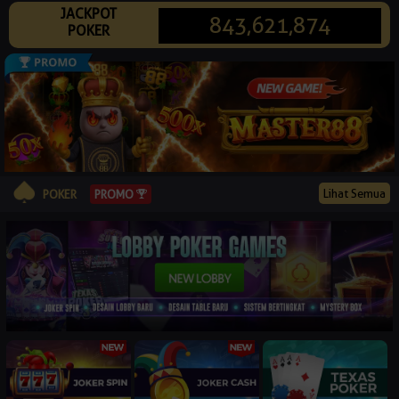
JACKPOT
© 2026 pk3r88big.info. All Rights Reserved | 18+
843,621,874
POKER
Lihat Semua
PROMO
POKER